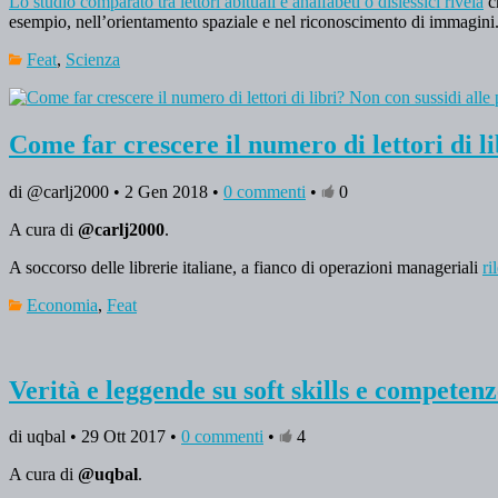
Lo studio comparato tra lettori abituali e analfabeti o dislessici rivela
ch
esempio, nell’orientamento spaziale e nel riconoscimento di immagini
Feat
,
Scienza
Come far crescere il numero di lettori di li
di @carlj2000 • 2 Gen 2018 •
0 commenti
•
0
A cura di
@carlj2000
.
A soccorso delle librerie italiane, a fianco di operazioni manageriali
ri
Economia
,
Feat
Verità e leggende su soft skills e competenz
di uqbal • 29 Ott 2017 •
0 commenti
•
4
A cura di
@uqbal
.