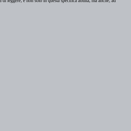
 di leggere, e non solo in questa specifica abilità, ma anche, ad