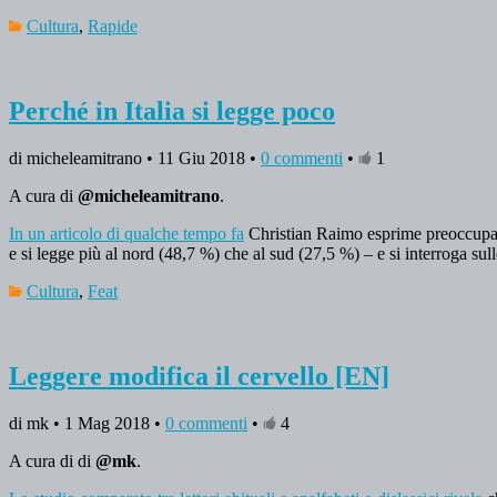
Cultura
,
Rapide
Perché in Italia si legge poco
di micheleamitrano • 11 Giu 2018 •
0 commenti
•
1
A cura di
@micheleamitrano
.
In un articolo di qualche tempo fa
Christian Raimo esprime preoccupazio
e si legge più al nord (48,7 %) che al sud (27,5 %) – e si interroga sull
Cultura
,
Feat
Leggere modifica il cervello [EN]
di mk • 1 Mag 2018 •
0 commenti
•
4
A cura di di
@mk
.