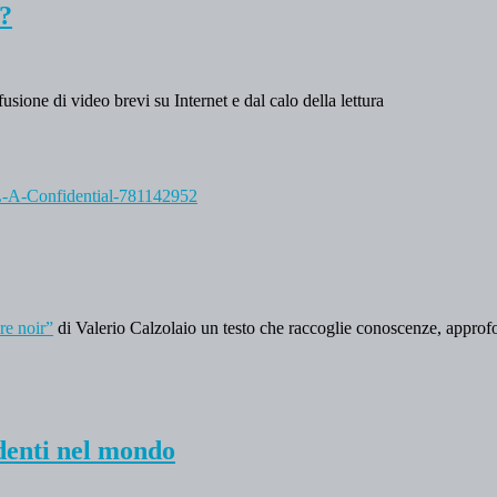
e?
fusione di video brevi su Internet e dal calo della lettura
re noir”
di Valerio Calzolaio un testo che raccoglie conoscenze, approfon
udenti nel mondo