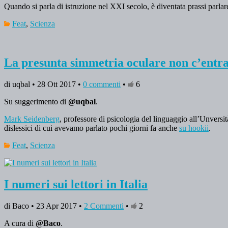
Quando si parla di istruzione nel XXI secolo, è diventata prassi parlare
Feat
,
Scienza
La presunta simmetria oculare non c’entra 
di uqbal • 28 Ott 2017 •
0 commenti
•
6
Su suggerimento di
@uqbal
.
Mark Seidenberg
, professore di psicologia del linguaggio all’Unversi
dislessici di cui avevamo parlato pochi giorni fa anche
su hookii
.
Feat
,
Scienza
I numeri sui lettori in Italia
di Baco • 23 Apr 2017 •
2 Commenti
•
2
A cura di
@Baco
.