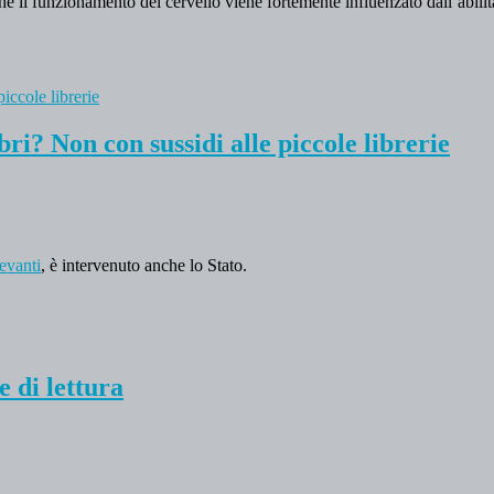
e il funzionamento del cervello viene fortemente influenzato dall’abilità
.
bri? Non con sussidi alle piccole librerie
levanti
, è intervenuto anche lo Stato.
e di lettura