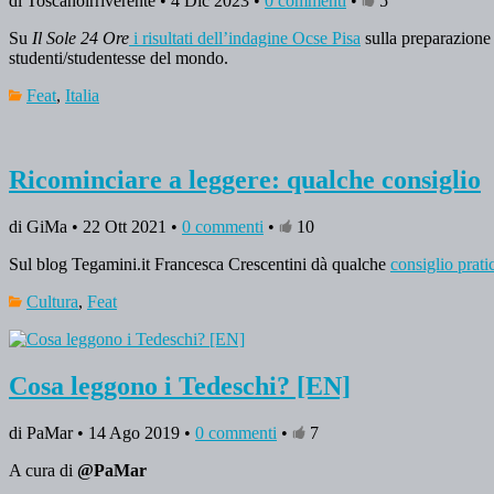
di Toscanoirriverente • 4 Dic 2023 •
0 commenti
•
5
Su
Il Sole 24 Ore
i risultati dell’indagine Ocse Pisa
sulla preparazione 
studenti/studentesse del mondo.
Feat
,
Italia
Ricominciare a leggere: qualche consiglio
di GiMa • 22 Ott 2021 •
0 commenti
•
10
Sul blog Tegamini.it Francesca Crescentini dà qualche
consiglio prati
Cultura
,
Feat
Cosa leggono i Tedeschi? [EN]
di PaMar • 14 Ago 2019 •
0 commenti
•
7
A cura di
@PaMar