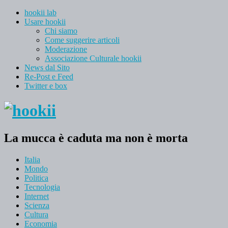
hookii lab
Usare hookii
Chi siamo
Come suggerire articoli
Moderazione
Associazione Culturale hookii
News dal Sito
Re-Post e Feed
Twitter e box
La mucca è caduta ma non è morta
Italia
Mondo
Politica
Tecnologia
Internet
Scienza
Cultura
Economia