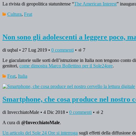
La rivista di geopolitica statunitense “
The American Interest
” inaugura
Cultura
,
Feat
Non sono gli adolescenti a leggere poco, ma
di uqbal • 27 Lug 2019 •
0 commenti
•
7
Le giaculatorie sulle sorti dell’istruzione in Italia non tengono conto di
genitori,
come dimostra Marco Bollettino per il Sole24ore
.
Feat
,
Italia
Smartphone, che cosa produce nel nostro cer
di InvecchiatoMale • 4 Dic 2018 •
0 commenti
•
2
A cura di
@InvecchiatoMale
.
Un articolo del Sole 24 Ore si interroga
sugli effetti della diffusione d