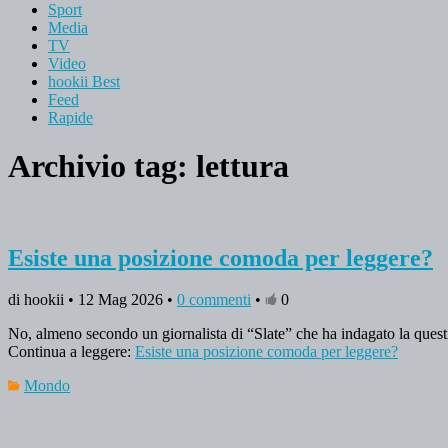
Sport
Media
TV
Video
hookii Best
Feed
Rapide
Archivio tag:
lettura
Esiste una posizione comoda per leggere?
di hookii • 12 Mag 2026 •
0 commenti
•
0
No, almeno secondo un giornalista di “Slate” che ha indagato la ques
Continua a leggere:
Esiste una posizione comoda per leggere?
Mondo