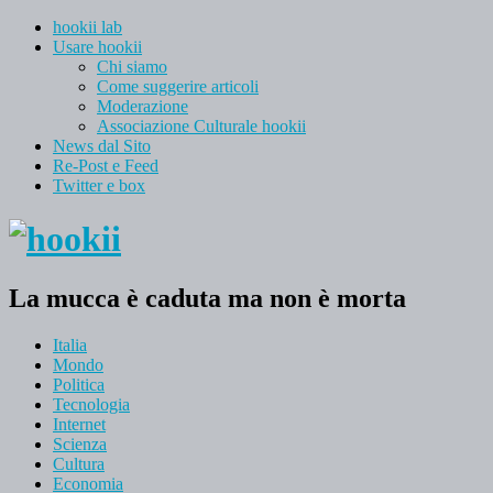
hookii lab
Usare hookii
Chi siamo
Come suggerire articoli
Moderazione
Associazione Culturale hookii
News dal Sito
Re-Post e Feed
Twitter e box
La mucca è caduta ma non è morta
Italia
Mondo
Politica
Tecnologia
Internet
Scienza
Cultura
Economia