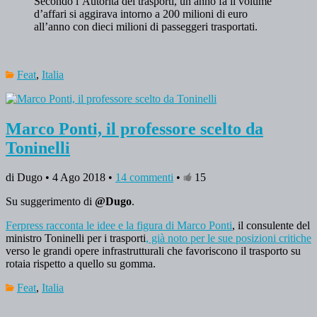
Secondo l’Autorità dei trasporti, un anno fa il volume
d’affari si aggirava intorno a 200 milioni di euro
all’anno con dieci milioni di passeggeri trasportati.
Feat
,
Italia
Marco Ponti, il professore scelto da
Toninelli
di Dugo • 4 Ago 2018 •
14 commenti
•
15
Su suggerimento di
@Dugo
.
Ferpress racconta le idee e la figura di Marco Ponti
, il consulente del
ministro Toninelli per i trasporti
, già noto per le sue posizioni critiche
verso le grandi opere infrastrutturali che favoriscono il trasporto su
rotaia rispetto a quello su gomma.
Feat
,
Italia