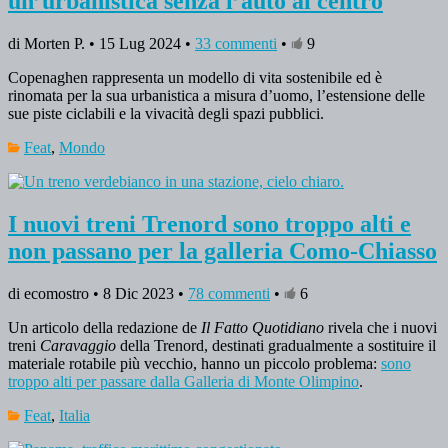
un’urbanistica senza l’auto al centro
di Morten P. • 15 Lug 2024 •
33 commenti
•
9
Copenaghen rappresenta un modello di vita sostenibile ed è
rinomata per la sua urbanistica a misura d’uomo, l’estensione delle
sue piste ciclabili e la vivacità degli spazi pubblici.
Feat
,
Mondo
I nuovi treni Trenord sono troppo alti e
non passano per la galleria Como-Chiasso
di ecomostro • 8 Dic 2023 •
78 commenti
•
6
Un articolo della redazione de
Il Fatto Quotidiano
rivela che i nuovi
treni
Caravaggio
della Trenord, destinati gradualmente a sostituire il
materiale rotabile più vecchio, hanno un piccolo problema:
sono
troppo alti per passare dalla Galleria di Monte Olimpino
.
Feat
,
Italia