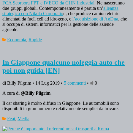
FCA Scorpora FPT e IVECO da CHN Industrial
. Ne nasceranno
due gruppi globali. Contemporaneamente è partita un’
alleanza
strategica con Nikola Corporatio
n, che produce camion elettrici
alimentati da fuell cell ad idrogeno, e
l’acquisizione di AgDna
, che
si occupa di sistemi informatici per la gestione delle aziende
agricole.
Economia
,
Rapide
In Giappone qualcuno noleggia auto che
poi non guida [EN]
di Billy Pilgrim • 14 Lug 2019 •
5 commenti
•
0
A cura di
@Billy Pilgrim
.
Il car sharing è molto diffuso in Giappone. Le automobili sono
disponibili in gran numero e relativamente semplici da trovare.
Feat
,
Media