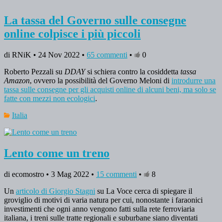
La tassa del Governo sulle consegne
online colpisce i più piccoli
di RNiK • 24 Nov 2022 •
65 commenti
•
0
Roberto Pezzali su
DDAY
si schiera contro la cosiddetta
tassa
Amazon
, ovvero la possibilità del Governo Meloni di
introdurre una
tassa sulle consegne per gli acquisti online di alcuni beni, ma solo se
fatte con mezzi non ecologici
.
Italia
Lento come un treno
di ecomostro • 3 Mag 2022 •
15 commenti
•
8
Un
articolo di Giorgio Stagni
su La Voce cerca di spiegare il
groviglio di motivi di varia natura per cui, nonostante i faraonici
investimenti che ogni anno vengono fatti sulla rete ferroviaria
italiana, i treni sulle tratte regionali e suburbane siano diventati