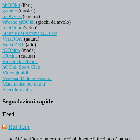
bhOOkii
(libri)
g/audio
(musica)
mOOvies
(cinema)
va'cche giOOkii
(giochi da tavolo)
mOOtube
(video)
Notizie dal sistema sOOlare
VerzOOra
(natura)
BraveART
(arte)
tOObino
(moda)
c00cina
(cucina)
Ricette di c00cina
hOOkii Sport Club
Videogiookii
Venezia 82: le recensioni
Matematica per adulti
Speculum artis
Segnalazioni rapide
Feed
Dal Lab
Si è verificato un errore; probabilmente il feed non è attivo.