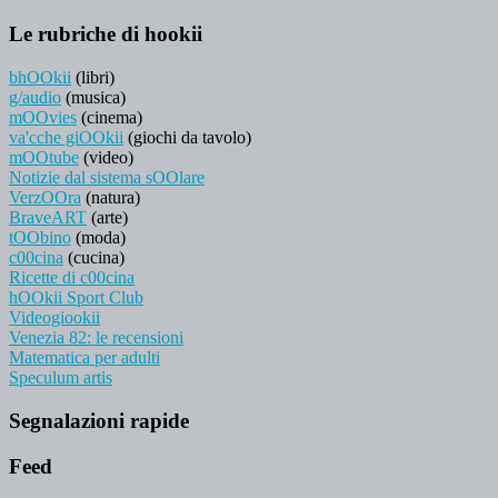
Le rubriche di hookii
bhOOkii
(libri)
g/audio
(musica)
mOOvies
(cinema)
va'cche giOOkii
(giochi da tavolo)
mOOtube
(video)
Notizie dal sistema sOOlare
VerzOOra
(natura)
BraveART
(arte)
tOObino
(moda)
c00cina
(cucina)
Ricette di c00cina
hOOkii Sport Club
Videogiookii
Venezia 82: le recensioni
Matematica per adulti
Speculum artis
Segnalazioni rapide
Feed