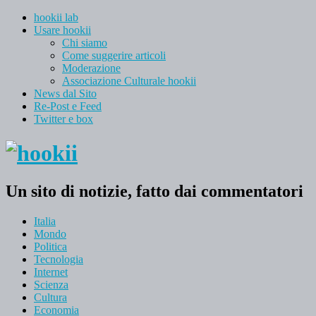
hookii lab
Usare hookii
Chi siamo
Come suggerire articoli
Moderazione
Associazione Culturale hookii
News dal Sito
Re-Post e Feed
Twitter e box
Un sito di notizie, fatto dai commentatori
Italia
Mondo
Politica
Tecnologia
Internet
Scienza
Cultura
Economia