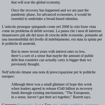
that will scar the global economy.
Once the recovery has happened and we are past the
pandemic phase, for advanced economies, it would be
essential to undertake a broad-based stimulus.
L’articolo prosegue spiegando come nel 2008 la crisi fosse vista
come un problema di debiti sovrani. La paura che i tassi di interesse
rimanessero più alti del tasso di crescita delle economie, portando ad
una insostenibilità del livello di indebitamento, era stata la spinta per
le politiche di austerità.
But in more recent years with interest rates so low,
there’s a sort of a sense that maybe the amount of public
debt that countries can actually carry is bigger than we
previously thought.
Nell’articolo rimane una nota di preoccupazione per le politiche
europee:
Although there was a small glimmer of hope this week
when leaders agreed to release €540 billion in recovery
funds through existing mechanisms, “The Europeans,
in a sense, haven’t got their act together,” Barrett says.
Categorie:
Economia
,
Feat
• Tag:
crisi
,
debito pubblico
,
economia
,