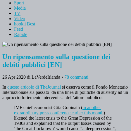
Sport
Media
TV
Video
hookii Best
Feed
Rapide
Un ripensamento sulla questione dei
debiti pubblici [EN]
26 Apr 2020
di LaVerdeIrlanda
•
78 commenti
In
questo articolo di TheJournal
si osserva come il Fondo Monetario
Internazionale sia passato da una linea di politiche di austerity ad un
approccio fortemente interventista dell’attore pubblico:
IMF chief economist Gita Gopinath (
in another
extraordinary press conference earlier this month
)
likened the latest crisis to the Great Depression of the
1930s and explained that the output losses caused by
‘the Great Lockdown’ would cause “a deep recession”,