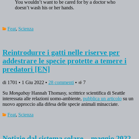
You wouldn’t want to be cared for by a doctor who
doesn’t wash his or her hands.
Feat
,
Scienza
Reintrodurre i gatti nelle riserve per
addestrare le specie protette a temere i
predatori [EN]
di 1701 • 1 Giu 2022 •
28 commenti
•
7
Su
Mongabay
Hannah Thomasy, scrittrice scientifica di Seattle
interessata alle relazioni uomo-ambiente,
pubblica un articolo
su un
nuovo approccio alla difesa delle specie animali minacciate.
Feat
,
Scienza
Notizie dal sistema solare – maggio 2022