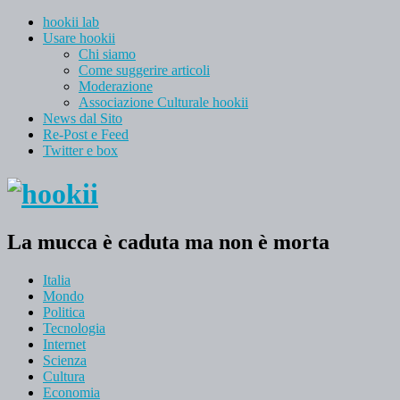
hookii lab
Usare hookii
Chi siamo
Come suggerire articoli
Moderazione
Associazione Culturale hookii
News dal Sito
Re-Post e Feed
Twitter e box
La mucca è caduta ma non è morta
Italia
Mondo
Politica
Tecnologia
Internet
Scienza
Cultura
Economia