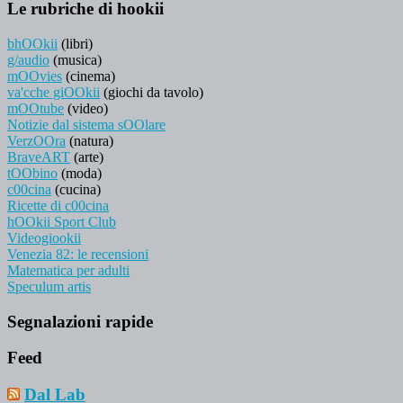
Le rubriche di hookii
bhOOkii
(libri)
g/audio
(musica)
mOOvies
(cinema)
va'cche giOOkii
(giochi da tavolo)
mOOtube
(video)
Notizie dal sistema sOOlare
VerzOOra
(natura)
BraveART
(arte)
tOObino
(moda)
c00cina
(cucina)
Ricette di c00cina
hOOkii Sport Club
Videogiookii
Venezia 82: le recensioni
Matematica per adulti
Speculum artis
Segnalazioni rapide
Feed
Dal Lab