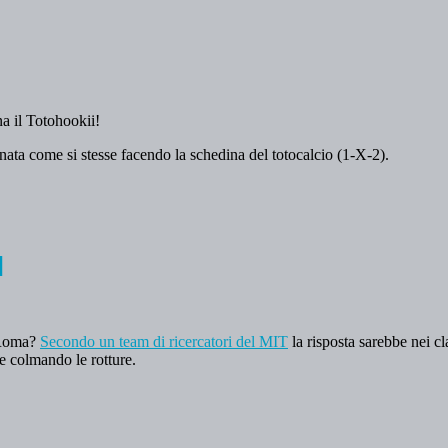
na il Totohookii!
iornata come si stesse facendo la schedina del totocalcio (1-X-2).
]
a Roma?
Secondo un team di ricercatori del MIT
la risposta sarebbe nei cl
 e colmando le rotture.