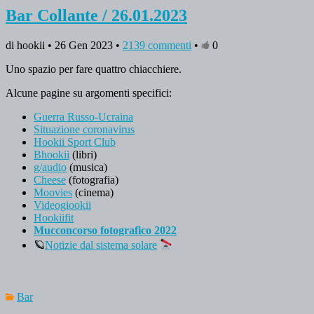
Bar Collante / 26.01.2023
di hookii • 26 Gen 2023 •
2139 commenti
•
0
Uno spazio per fare quattro chiacchiere.
Alcune pagine su argomenti specifici:
Guerra Russo-Ucraina
Situazione coronavirus
Hookii Sport Club
Bhookii
(libri)
g/audio
(musica)
Cheese
(fotografia)
Moovies
(cinema)
Videogiookii
Hookiifit
Mucconcorso fotografico 2022
🪐
Notizie dal sistema solare
Bar