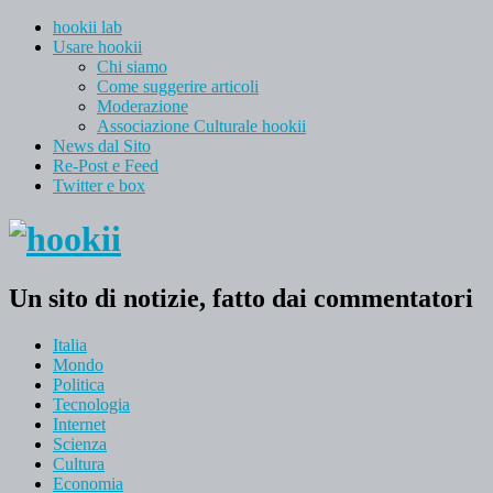
hookii lab
Usare hookii
Chi siamo
Come suggerire articoli
Moderazione
Associazione Culturale hookii
News dal Sito
Re-Post e Feed
Twitter e box
Un sito di notizie, fatto dai commentatori
Italia
Mondo
Politica
Tecnologia
Internet
Scienza
Cultura
Economia