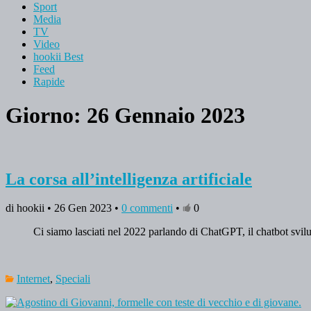
Sport
Media
TV
Video
hookii Best
Feed
Rapide
Giorno: 26 Gennaio 2023
La corsa all’intelligenza artificiale
di hookii • 26 Gen 2023 •
0 commenti
•
0
Ci siamo lasciati nel 2022 parlando di ChatGPT, il chatbot svilup
Internet
,
Speciali