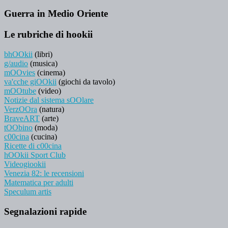
Guerra in Medio Oriente
Le rubriche di hookii
bhOOkii
(libri)
g/audio
(musica)
mOOvies
(cinema)
va'cche giOOkii
(giochi da tavolo)
mOOtube
(video)
Notizie dal sistema sOOlare
VerzOOra
(natura)
BraveART
(arte)
tOObino
(moda)
c00cina
(cucina)
Ricette di c00cina
hOOkii Sport Club
Videogiookii
Venezia 82: le recensioni
Matematica per adulti
Speculum artis
Segnalazioni rapide