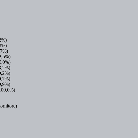
,2%)
,3%)
5,7%)
92,5%)
96,0%)
98,2%)
99,2%)
99,7%)
99,9%)
(100,0%)
ornitore)