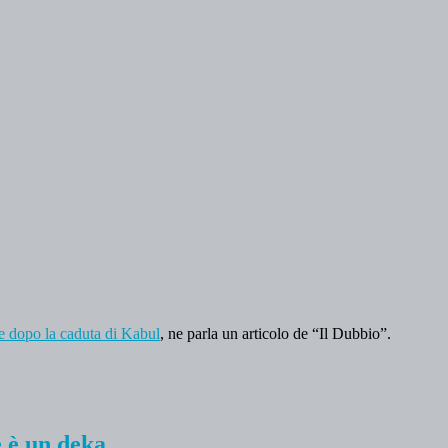
ese dopo la caduta di Kabul
, ne parla un articolo de “Il Dubbio”.
e è un deka.