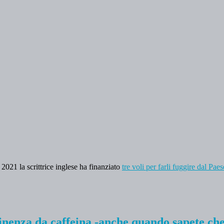
021 la scrittrice inglese ha finanziato
tre voli per farli fuggire dal Pa
stinenza da caffeina -anche quando sapete ch