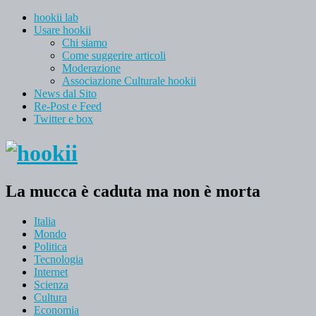
hookii lab
Usare hookii
Chi siamo
Come suggerire articoli
Moderazione
Associazione Culturale hookii
News dal Sito
Re-Post e Feed
Twitter e box
La mucca è caduta ma non è morta
Italia
Mondo
Politica
Tecnologia
Internet
Scienza
Cultura
Economia