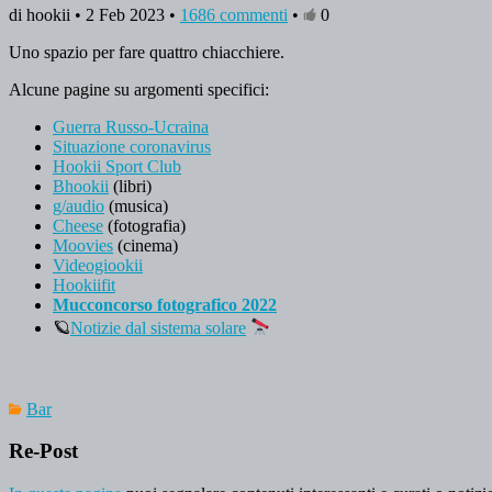
di hookii • 2 Feb 2023 •
1686 commenti
•
0
Uno spazio per fare quattro chiacchiere.
Alcune pagine su argomenti specifici:
Guerra Russo-Ucraina
Situazione coronavirus
Hookii Sport Club
Bhookii
(libri)
g/audio
(musica)
Cheese
(fotografia)
Moovies
(cinema)
Videogiookii
Hookiifit
Mucconcorso fotografico 2022
🪐
Notizie dal sistema solare
Bar
Re-Post