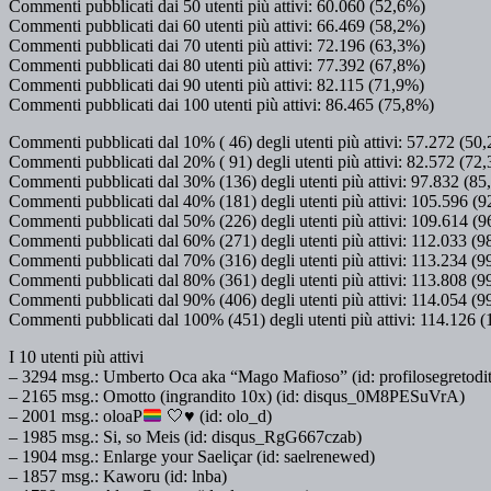
Commenti pubblicati dai 50 utenti più attivi: 60.060 (52,6%)
Commenti pubblicati dai 60 utenti più attivi: 66.469 (58,2%)
Commenti pubblicati dai 70 utenti più attivi: 72.196 (63,3%)
Commenti pubblicati dai 80 utenti più attivi: 77.392 (67,8%)
Commenti pubblicati dai 90 utenti più attivi: 82.115 (71,9%)
Commenti pubblicati dai 100 utenti più attivi: 86.465 (75,8%)
Commenti pubblicati dal 10% ( 46) degli utenti più attivi: 57.272 (50
Commenti pubblicati dal 20% ( 91) degli utenti più attivi: 82.572 (72
Commenti pubblicati dal 30% (136) degli utenti più attivi: 97.832 (8
Commenti pubblicati dal 40% (181) degli utenti più attivi: 105.596 (
Commenti pubblicati dal 50% (226) degli utenti più attivi: 109.614 (
Commenti pubblicati dal 60% (271) degli utenti più attivi: 112.033 (
Commenti pubblicati dal 70% (316) degli utenti più attivi: 113.234 (
Commenti pubblicati dal 80% (361) degli utenti più attivi: 113.808 (
Commenti pubblicati dal 90% (406) degli utenti più attivi: 114.054 (
Commenti pubblicati dal 100% (451) degli utenti più attivi: 114.126 
I 10 utenti più attivi
– 3294 msg.: Umberto Oca aka “Mago Mafioso” (id: profilosegretodit
– 2165 msg.: Omotto (ingrandito 10x) (id: disqus_0M8PESuVrA)
– 2001 msg.: oloaP
🤍
♥️
(id: olo_d)
– 1985 msg.: Si, so Meis (id: disqus_RgG667czab)
– 1904 msg.: Enlarge your Saeliçar (id: saelrenewed)
– 1857 msg.: Kaworu (id: lnba)