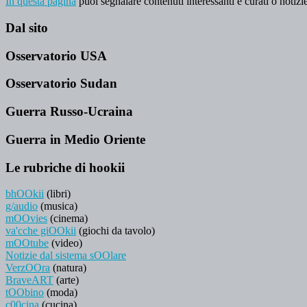
In questa pagina
puoi segnalare contenuti interessanti e curati o notizie
Dal sito
Osservatorio USA
Osservatorio Sudan
Guerra Russo-Ucraina
Guerra in Medio Oriente
Le rubriche di hookii
bhOOkii
(libri)
g/audio
(musica)
mOOvies
(cinema)
va'cche giOOkii
(giochi da tavolo)
mOOtube
(video)
Notizie dal sistema sOOlare
VerzOOra
(natura)
BraveART
(arte)
tOObino
(moda)
c00cina
(cucina)