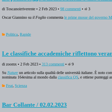
di Toscanoirriverente • 2 Feb 2023 •
98 commenti
•
3
Oscar Giannino su
il Foglio
commenta
le prime mosse del governo M
Politica
,
Rapide
Le classifiche accademiche riflettono veram
di zoomx • 2 Feb 2023 •
313 commenti
•
9
Su
Nature
un articolo sulla qualità delle università italiane. È noto c
nominata 164esima al mondo dalla
classifica QS
, e ottiene punteggi a
Feat
,
Scienza
Bar Collante / 02.02.2023