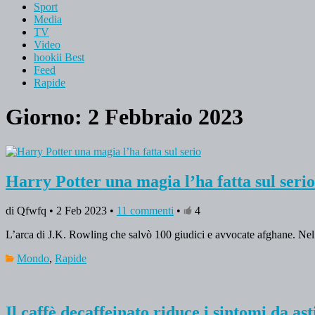
Sport
Media
TV
Video
hookii Best
Feed
Rapide
Giorno: 2 Febbraio 2023
Harry Potter una magia l’ha fatta sul serio
di Qfwfq • 2 Feb 2023 •
11 commenti
•
4
L’arca di J.K. Rowling che salvò 100 giudici e avvocate afghane. Nel 2
Mondo
,
Rapide
Il caffè decaffeinato riduce i sintomi da a