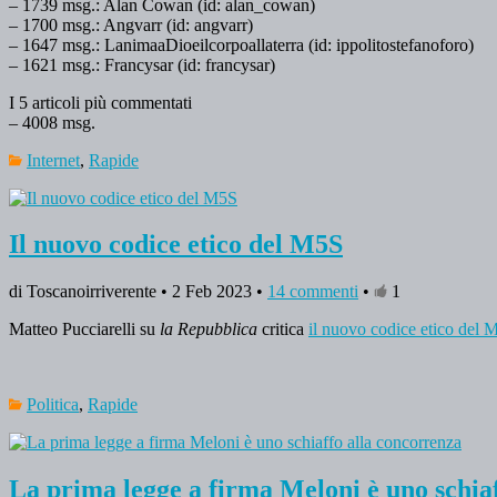
– 1739 msg.: Alan Cowan (id: alan_cowan)
– 1700 msg.: Angvarr (id: angvarr)
– 1647 msg.: LanimaaDioeilcorpoallaterra (id: ippolitostefanoforo)
– 1621 msg.: Francysar (id: francysar)
I 5 articoli più commentati
– 4008 msg.
Internet
,
Rapide
Il nuovo codice etico del M5S
di Toscanoirriverente • 2 Feb 2023 •
14 commenti
•
1
Matteo Pucciarelli su
la Repubblica
critica
il nuovo codice etico del 
Politica
,
Rapide
La prima legge a firma Meloni è uno schia