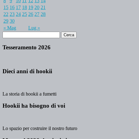
8
9
10
11
12
13
14
15
16
17
18
19
20
21
22
23
24
25
26
27
28
29
30
« Mag
Lug »
Tesseramento 2026
Dieci anni di hookii
La storia di hookii a fumetti
Hookii ha bisogno di voi
Lo spazio per costruire il nostro futuro