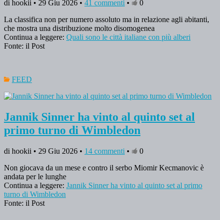
di hookii • 29 Giu 2026 •
41 commenti
•
0
La classifica non per numero assoluto ma in relazione agli abitanti,
che mostra una distribuzione molto disomogenea
Continua a leggere:
Quali sono le città italiane con più alberi
Fonte: il Post
FEED
Jannik Sinner ha vinto al quinto set al
primo turno di Wimbledon
di hookii • 29 Giu 2026 •
14 commenti
•
0
Non giocava da un mese e contro il serbo Miomir Kecmanovic è
andata per le lunghe
Continua a leggere:
Jannik Sinner ha vinto al quinto set al primo
turno di Wimbledon
Fonte: il Post