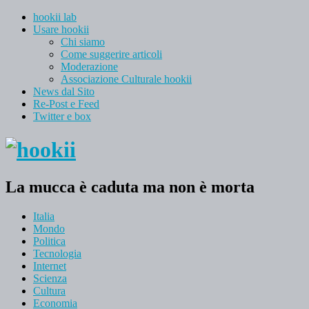
hookii lab
Usare hookii
Chi siamo
Come suggerire articoli
Moderazione
Associazione Culturale hookii
News dal Sito
Re-Post e Feed
Twitter e box
La mucca è caduta ma non è morta
Italia
Mondo
Politica
Tecnologia
Internet
Scienza
Cultura
Economia