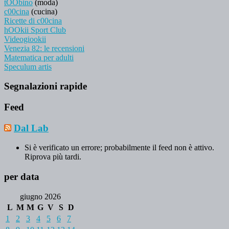
tOObino
(moda)
c00cina
(cucina)
Ricette di c00cina
hOOkii Sport Club
Videogiookii
Venezia 82: le recensioni
Matematica per adulti
Speculum artis
Segnalazioni rapide
Feed
Dal Lab
Si è verificato un errore; probabilmente il feed non è attivo.
Riprova più tardi.
per data
giugno 2026
L
M
M
G
V
S
D
1
2
3
4
5
6
7