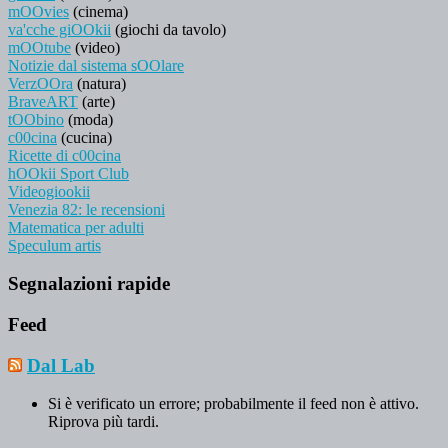
mOOvies
(cinema)
va'cche giOOkii
(giochi da tavolo)
mOOtube
(video)
Notizie dal sistema sOOlare
VerzOOra
(natura)
BraveART
(arte)
tOObino
(moda)
c00cina
(cucina)
Ricette di c00cina
hOOkii Sport Club
Videogiookii
Venezia 82: le recensioni
Matematica per adulti
Speculum artis
Segnalazioni rapide
Feed
Dal Lab
Si è verificato un errore; probabilmente il feed non è attivo.
Riprova più tardi.