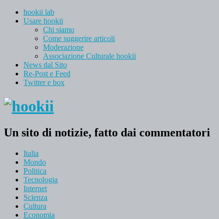
hookii lab
Usare hookii
Chi siamo
Come suggerire articoli
Moderazione
Associazione Culturale hookii
News dal Sito
Re-Post e Feed
Twitter e box
Un sito di notizie, fatto dai commentatori
Italia
Mondo
Politica
Tecnologia
Internet
Scienza
Cultura
Economia