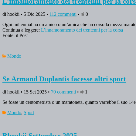
L’innamoramento dei trentenni per la cor
di hookii • 5 Dic 2025 •
112 commenti
•
0
Ogni millennial ha un amico o un’amica che ha corso la mezza maraton
Continua a leggere:
L’innamoramento dei trentenni per la corsa
Fonte: il Post
Mondo
Se Armand Duplantis facesse altri sport
di hookii • 15 Set 2025 •
70 commenti
•
1
Se fosse un centometrista o un maratoneta, quanto varrebbe il suo 14e
Mondo
,
Sport
Bhookii Settembre 2025