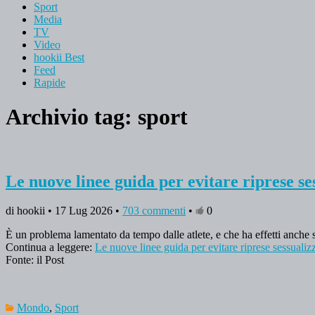
Sport
Media
TV
Video
hookii Best
Feed
Rapide
Archivio tag:
sport
Le nuove linee guida per evitare riprese se
di hookii • 17 Lug 2026 •
703 commenti
•
0
È un problema lamentato da tempo dalle atlete, e che ha effetti anche s
Continua a leggere:
Le nuove linee guida per evitare riprese sessualizz
Fonte: il Post
Mondo
,
Sport