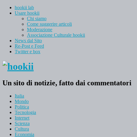
hookii lab
Usare hookii
Chi siamo
Come suggerire articoli
Moderazione
Associazione Culturale hookii
News dal Sito
Re-Post e Feed
Twitter e box
Un sito di notizie, fatto dai commentatori
Italia
Mondo
Politica
Tecnologia
Internet
Scienza
Cultura
Economia