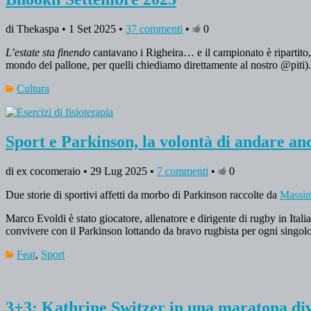
di Thekaspa • 1 Set 2025 •
37 commenti
•
0
L’estate sta finendo
cantavano i Righeira… e il campionato è ripartito,
mondo del pallone, per quelli chiediamo direttamente al nostro @piti)
Cultura
Sport e Parkinson, la volontà di andare an
di ex cocomeraio • 29 Lug 2025 •
7 commenti
•
0
Due storie di sportivi affetti da morbo di Parkinson raccolte da
Massim
Marco Evoldi è stato giocatore, allenatore e dirigente di rugby in Ital
convivere con il Parkinson lottando da bravo rugbista per ogni singol
Feat
,
Sport
3+3: Kathrine Switzer in una maratona div