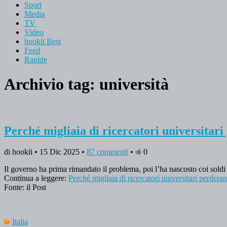
Sport
Media
TV
Video
hookii Best
Feed
Rapide
Archivio tag:
università
Perché migliaia di ricercatori universitari
di hookii • 15 Dic 2025 •
87 commenti
•
0
Il governo ha prima rimandato il problema, poi l’ha nascosto coi sol
Continua a leggere:
Perché migliaia di ricercatori universitari perderan
Fonte: il Post
Italia