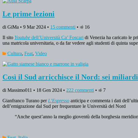
Le prime lezioni
di GiMa • 9 Mar 2024 •
15 commenti
•
16
Il sito
Youtube
dell’Università Ca’ Foscari
di Venezia ha caricato le pri
una matricola universitaria, o da far vedere agli studenti di quinta supe
Cultura
,
Feat
,
Video
Così il Sud arricchisce il Nord: sei miliard
di Massimo011 • 18 Gen 2024 •
222 commenti
•
7
Gianfranco Turano per
L’Espresso
anticipa e commenta i dati dell’ul
dell’emigrazione dal Sud per frequentare le Università del Nord
“Anche quest’anno la meglio gioventù della borghesia meridional
Feat
,
Italia