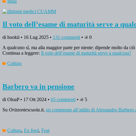
Italia
Il voto dell’esame di maturità serve a qual
di hookii • 16 Lug 2025 •
131 commenti
•
0
A qualcuno sì, ma alla maggior parte per niente: dipende molto da ciò
Continua a leggere:
Il voto dell’esame di maturità serve a qualcosa?
Cultura
Barbero va in pensione
di OloaP • 17 Ott 2024 •
65 commenti
•
5
Su
Orizzontescuola.it
,
un commento all’addio di Alessandro Barbero a
Cultura
,
Ex feed
,
Feat