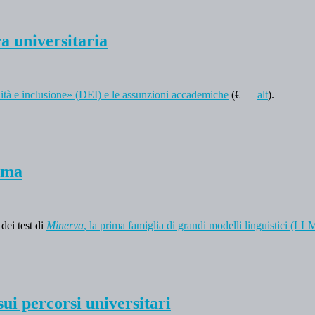
ra universitaria
uità e inclusione» (DEI) e le assunzioni accademiche
(€ —
alt
).
Roma
 dei test di
Minerva
, la prima famiglia di grandi modelli linguistici (LLM
sui percorsi universitari