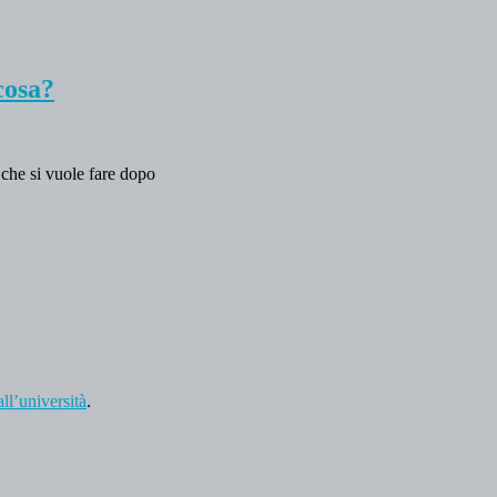
cosa?
 che si vuole fare dopo
ll’università
.