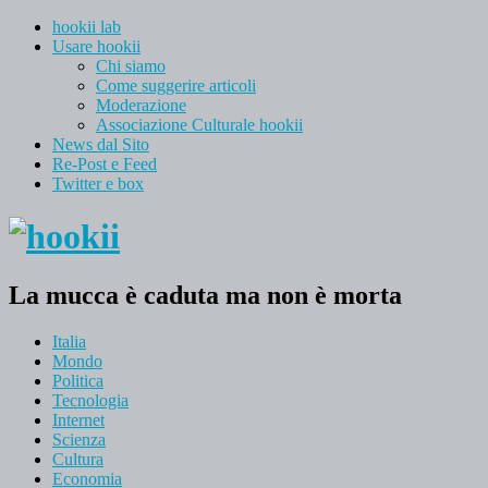
hookii lab
Usare hookii
Chi siamo
Come suggerire articoli
Moderazione
Associazione Culturale hookii
News dal Sito
Re-Post e Feed
Twitter e box
La mucca è caduta ma non è morta
Italia
Mondo
Politica
Tecnologia
Internet
Scienza
Cultura
Economia