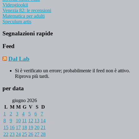
Videogiookii
Venezia 82: le recensioni
Matematica per adulti
Speculum artis
Segnalazioni rapide
Feed
Dal Lab
Si è verificato un errore; probabilmente il feed non è attivo.
Riprova più tardi.
per data
giugno 2026
L
M
M
G
V
S
D
1
2
3
4
5
6
7
8
9
10
11
12
13
14
15
16
17
18
19
20
21
22
23
24
25
26
27
28