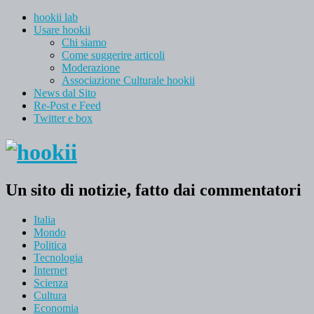
hookii lab
Usare hookii
Chi siamo
Come suggerire articoli
Moderazione
Associazione Culturale hookii
News dal Sito
Re-Post e Feed
Twitter e box
Un sito di notizie, fatto dai commentatori
Italia
Mondo
Politica
Tecnologia
Internet
Scienza
Cultura
Economia