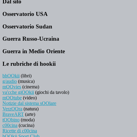
Dal sito
Osservatorio USA
Osservatorio Sudan
Guerra Russo-Ucraina
Guerra in Medio Oriente
Le rubriche di hookii
bhOOkii
(libri)
g/audio
(musica)
mOOvies
(cinema)
va'cche giOOkii
(giochi da tavolo)
mOOtube
(video)
Notizie dal sistema sOOlare
VerzOOra
(natura)
BraveART
(arte)
tOObino
(moda)
c00cina
(cucina)
Ricette di c00cina
hOOkii Sport Club