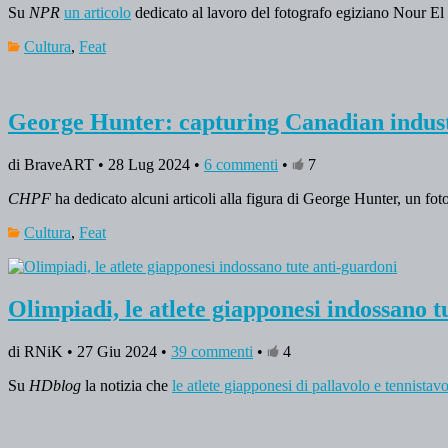
Su
NPR
un articolo
dedicato al lavoro del fotografo egiziano Nour El M
Cultura
,
Feat
George Hunter: capturing Canadian indust
di BraveART • 28 Lug 2024 •
6 commenti
•
7
CHPF
ha dedicato alcuni articoli alla figura di George Hunter, un fo
Cultura
,
Feat
Olimpiadi, le atlete giapponesi indossano t
di RNiK • 27 Giu 2024 •
39 commenti
•
4
Su
HDblog
la notizia che
le atlete giapponesi di pallavolo e tennista