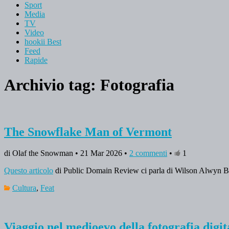
Sport
Media
TV
Video
hookii Best
Feed
Rapide
Archivio tag:
Fotografia
The Snowflake Man of Vermont
di Olaf the Snowman • 21 Mar 2026 •
2 commenti
•
1
Questo articolo
di Public Domain Review ci parla di Wilson Alwyn Bent
Cultura
,
Feat
Viaggio nel medioevo della fotografia digit