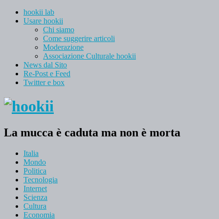
hookii lab
Usare hookii
Chi siamo
Come suggerire articoli
Moderazione
Associazione Culturale hookii
News dal Sito
Re-Post e Feed
Twitter e box
La mucca è caduta ma non è morta
Italia
Mondo
Politica
Tecnologia
Internet
Scienza
Cultura
Economia