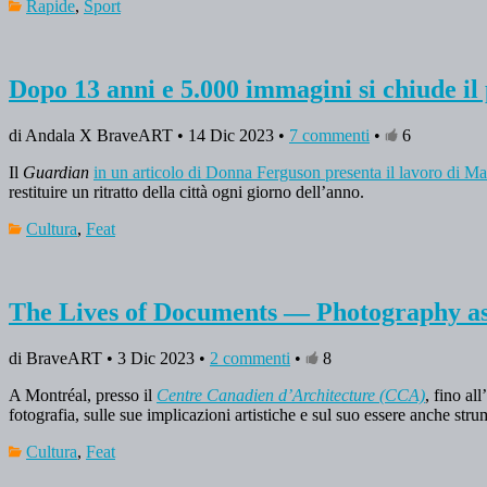
Rapide
,
Sport
Dopo 13 anni e 5.000 immagini si chiude il
di Andala X BraveART • 14 Dic 2023 •
7 commenti
•
6
Il
Guardian
in un articolo di Donna Ferguson presenta il lavoro di M
restituire un ritratto della città ogni giorno dell’anno.
Cultura
,
Feat
The Lives of Documents — Photography as P
di BraveART • 3 Dic 2023 •
2 commenti
•
8
A Montréal, presso il
Centre Canadien d’Architecture (CCA)
, fino al
fotografia, sulle sue implicazioni artistiche e sul suo essere anche s
Cultura
,
Feat