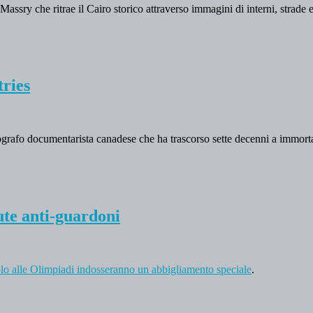
assry che ritrae il Cairo storico attraverso immagini di interni, strade e
ries
tografo documentarista canadese che ha trascorso sette decenni a immorta
ute anti-guardoni
volo alle Olimpiadi indosseranno un abbigliamento speciale
.