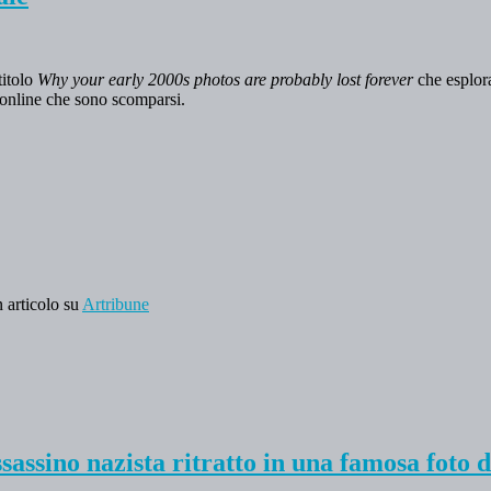
titolo
Why your early 2000s photos are probably lost forever
che esplora
zi online che sono scomparsi.
 articolo su
Artribune
’assassino nazista ritratto in una famosa fot