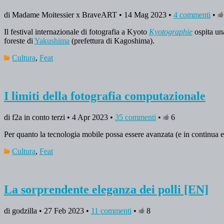
di Madame Moitessier x BraveART • 14 Mag 2023 •
4 commenti
•
Il festival internazionale di fotografia a Kyoto
Kyotographie
ospita u
foreste di
Yakushima
(prefettura di Kagoshima).
Cultura
,
Feat
I limiti della fotografia computazionale
di f2a in conto terzi • 4 Apr 2023 •
35 commenti
•
6
Per quanto la tecnologia mobile possa essere avanzata (e in continua e
Cultura
,
Feat
La sorprendente eleganza dei polli [EN]
di godzilla • 27 Feb 2023 •
11 commenti
•
8