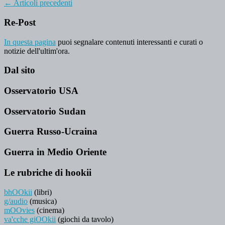
←
Articoli precedenti
Re-Post
In questa pagina
puoi segnalare contenuti interessanti e curati o
notizie dell'ultim'ora.
Dal sito
Osservatorio USA
Osservatorio Sudan
Guerra Russo-Ucraina
Guerra in Medio Oriente
Le rubriche di hookii
bhOOkii
(libri)
g/audio
(musica)
mOOvies
(cinema)
va'cche giOOkii
(giochi da tavolo)