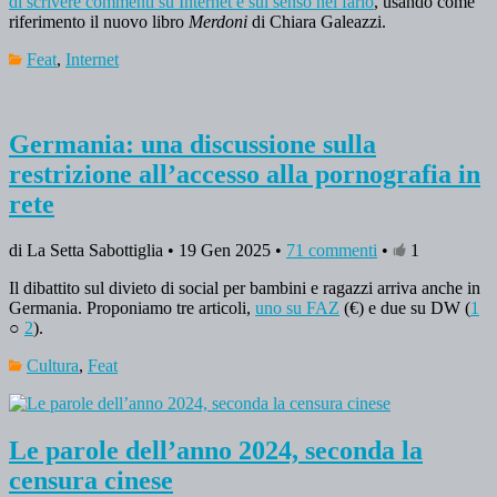
di scrivere commenti su Internet e sul senso nel farlo
, usando come
riferimento il nuovo libro
Merdoni
di Chiara Galeazzi.
Feat
,
Internet
Germania: una discussione sulla
restrizione all’accesso alla pornografia in
rete
di La Setta Sabottiglia • 19 Gen 2025 •
71 commenti
•
1
Il dibattito sul divieto di social per bambini e ragazzi arriva anche in
Germania. Proponiamo tre articoli,
uno su FAZ
(€) e due su DW (
1
○
2
).
Cultura
,
Feat
Le parole dell’anno 2024, seconda la
censura cinese