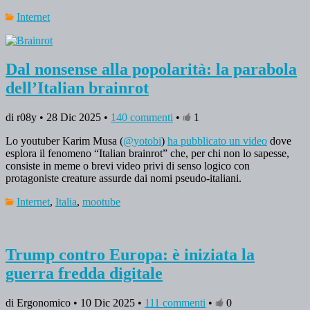
Internet
Dal nonsense alla popolarità: la parabola
dell’Italian brainrot
di r08y • 28 Dic 2025 •
140 commenti
•
1
Lo youtuber Karim Musa (
@yotobi
)
ha pubblicato un video
dove
esplora il fenomeno “Italian brainrot” che, per chi non lo sapesse,
consiste in meme o brevi video privi di senso logico con
protagoniste creature assurde dai nomi pseudo-italiani.
Internet
,
Italia
,
mootube
Trump contro Europa: è iniziata la
guerra fredda digitale
di Ergonomico • 10 Dic 2025 •
111 commenti
•
0