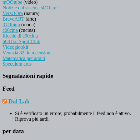
mOOtube
(video)
Notizie dal sistema sOOlare
VerzOOra
(natura)
BraveART
(arte)
tOObino
(moda)
c00cina
(cucina)
Ricette di c00cina
hOOkii Sport Club
Videogiookii
Venezia 82: le recensioni
Matematica per adulti
Speculum artis
Segnalazioni rapide
Feed
Dal Lab
Si è verificato un errore; probabilmente il feed non è attivo.
Riprova più tardi.
per data