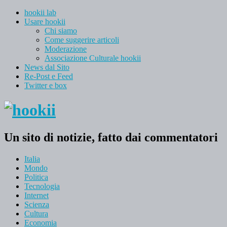
hookii lab
Usare hookii
Chi siamo
Come suggerire articoli
Moderazione
Associazione Culturale hookii
News dal Sito
Re-Post e Feed
Twitter e box
Un sito di notizie, fatto dai commentatori
Italia
Mondo
Politica
Tecnologia
Internet
Scienza
Cultura
Economia