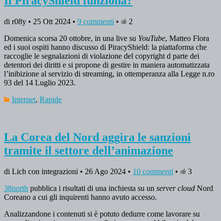
Il PiracyShield funziona?
di r08y • 25 Ott 2024 •
9 commenti
•
2
Domenica scorsa 20 ottobre, in una live su
YouTube
, Matteo Flora
ed i suoi ospiti hanno discusso di PiracyShield: la piattaforma che
raccoglie le segnalazioni di violazione del copyright d parte dei
detentori dei diritti e si propone di gestire in maniera automatizzata
l’inibizione al servizio di streaming, in ottemperanza alla Legge n.ro
93 del 14 Luglio 2023.
Internet
,
Rapide
La Corea del Nord aggira le sanzioni
tramite il settore dell’animazione
di Lich con integrazioni • 26 Ago 2024 •
10 commenti
•
3
38north
pubblica i risultati di una inchiesta su un
server cloud
Nord
Coreano a cui gli inquirenti hanno avuto accesso.
Analizzandone i contenuti si è potuto dedurre come lavorare su