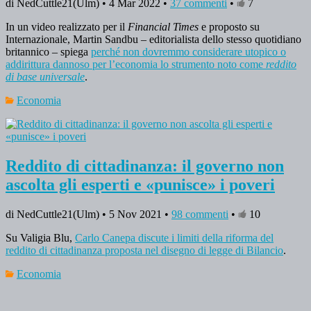
di NedCuttle21(Ulm) • 4 Mar 2022 •
37 commenti
•
7
In un video realizzato per il
Financial Times
e proposto su
Internazionale, Martin Sandbu – editorialista dello stesso quotidiano
britannico – spiega
perché non dovremmo considerare utopico o
addirittura dannoso per l’economia lo strumento noto come
reddito
di base universale
.
Economia
Reddito di cittadinanza: il governo non
ascolta gli esperti e «punisce» i poveri
di NedCuttle21(Ulm) • 5 Nov 2021 •
98 commenti
•
10
Su Valigia Blu,
Carlo Canepa discute i limiti della riforma del
reddito di cittadinanza proposta nel disegno di legge di Bilancio
.
Economia