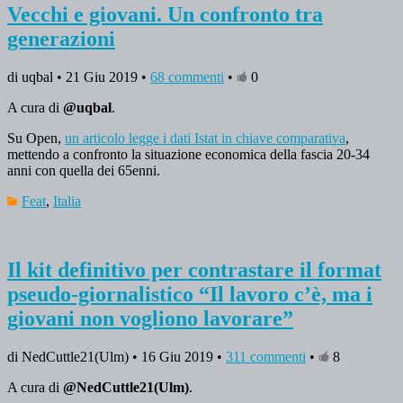
Vecchi e giovani. Un confronto tra
generazioni
di uqbal • 21 Giu 2019 •
68 commenti
•
0
A cura di
@uqbal
.
Su Open,
un articolo legge i dati Istat in chiave comparativa
,
mettendo a confronto la situazione economica della fascia 20-34
anni con quella dei 65enni.
Feat
,
Italia
Il kit definitivo per contrastare il format
pseudo-giornalistico “Il lavoro c’è, ma i
giovani non vogliono lavorare”
di NedCuttle21(Ulm) • 16 Giu 2019 •
311 commenti
•
8
A cura di
@NedCuttle21(Ulm)
.