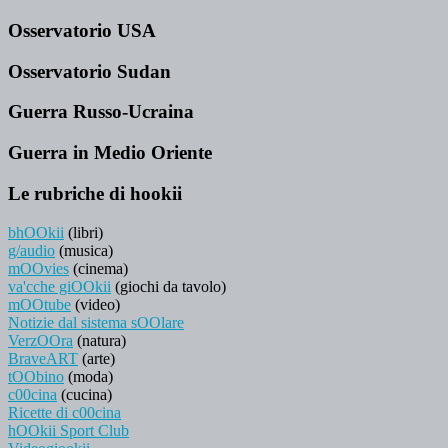
Osservatorio USA
Osservatorio Sudan
Guerra Russo-Ucraina
Guerra in Medio Oriente
Le rubriche di hookii
bhOOkii
(libri)
g/audio
(musica)
mOOvies
(cinema)
va'cche giOOkii
(giochi da tavolo)
mOOtube
(video)
Notizie dal sistema sOOlare
VerzOOra
(natura)
BraveART
(arte)
tOObino
(moda)
c00cina
(cucina)
Ricette di c00cina
hOOkii Sport Club