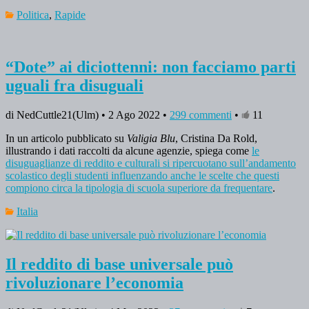
Politica
,
Rapide
“Dote” ai diciottenni: non facciamo parti
uguali fra disuguali
di NedCuttle21(Ulm) • 2 Ago 2022 •
299 commenti
•
11
In un articolo pubblicato su
Valigia Blu
, Cristina Da Rold,
illustrando i dati raccolti da alcune agenzie, spiega come
le
disuguaglianze di reddito e culturali si ripercuotano sull’andamento
scolastico degli studenti influenzando anche le scelte che questi
compiono circa la tipologia di scuola superiore da frequentare
.
Italia
Il reddito di base universale può
rivoluzionare l’economia