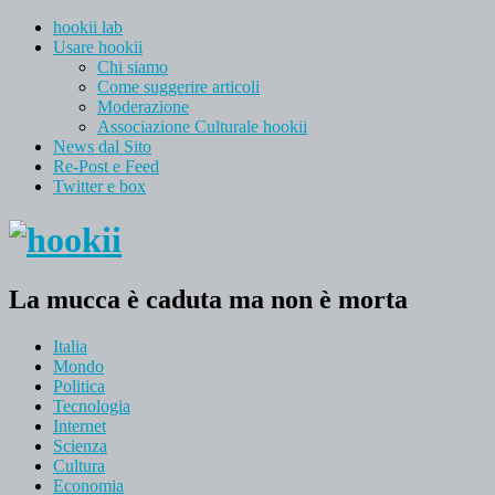
hookii lab
Usare hookii
Chi siamo
Come suggerire articoli
Moderazione
Associazione Culturale hookii
News dal Sito
Re-Post e Feed
Twitter e box
La mucca è caduta ma non è morta
Italia
Mondo
Politica
Tecnologia
Internet
Scienza
Cultura
Economia