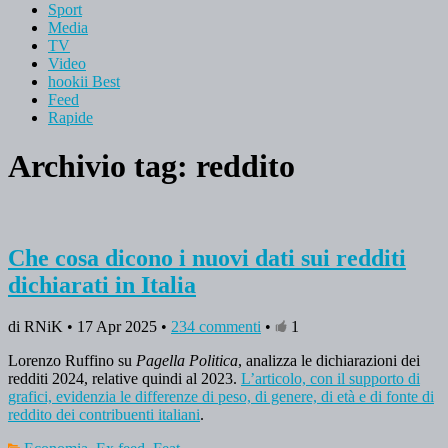
Sport
Media
TV
Video
hookii Best
Feed
Rapide
Archivio tag:
reddito
Che cosa dicono i nuovi dati sui redditi
dichiarati in Italia
di RNiK • 17 Apr 2025 •
234 commenti
•
1
Lorenzo Ruffino su
Pagella Politica
, analizza le dichiarazioni dei
redditi 2024, relative quindi al 2023.
L’articolo, con il supporto di
grafici, evidenzia le differenze di peso, di genere, di età e di fonte di
reddito dei contribuenti italiani
.