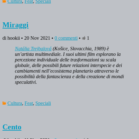
Cultura
,
Feat
,
Speciali
Miraggi
di hookii • 20 Nov 2021 •
0 commenti
•
1
Natália Trejbalová
(Košice, Slovacchia, 1989) è
un’artista multimediale. I suoi ultimi film esplorano la
percezione individuale delle trasformazioni su scala
globale, delle possibili future relazioni interspecie e dei
cambiamenti nell’ecosistema planetario attraverso le
possibilità della fantascienza e della creazione di mondi
speculativi.
Cultura
,
Feat
,
Speciali
Cento