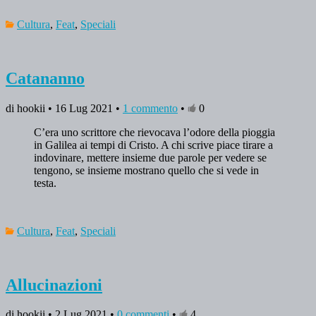
Cultura
,
Feat
,
Speciali
Catananno
di hookii • 16 Lug 2021 •
1 commento
•
0
C’era uno scrittore che rievocava l’odore della pioggia
in Galilea ai tempi di Cristo. A chi scrive piace tirare a
indovinare, mettere insieme due parole per vedere se
tengono, se insieme mostrano quello che si vede in
testa.
Cultura
,
Feat
,
Speciali
Allucinazioni
di hookii • 2 Lug 2021 •
0 commenti
•
4