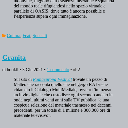
bidonville, fuggono dall’esistenza miserabile e squallida
del mondo reale rifugiandosi nello spazio virtuale e
parallelo di OASIS, dove tutto è ancora possibile e
l’esperienza supera ogni immaginazione.
Cultura
,
Feat
,
Speciali
Granita
di hookii • 3 Giu 2021 •
1 commento
•
2
Sul sito di
Romaeuropa Festival
trovate un pezzo di
Matteo che racconta quello che nel gergo RAI viene
chiamato il Catalogo MultiMediale, ovvero l’immenso
archivio digitale che custodisce ogni secondo andato in
onda negli ultimi venti anni sulla TV pubblica “e una
cospicua selezione del materiale trasmesso nei decenni
precedenti, per un totale di 1 milione e 300.000 ore di
materiale televisivo”.