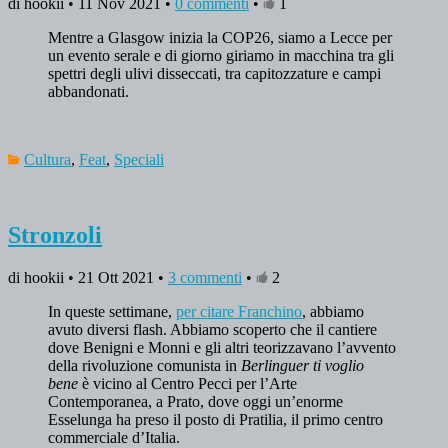
di hookii • 11 Nov 2021 •
0 commenti
•
1
Mentre a Glasgow inizia la COP26, siamo a Lecce per
un evento serale e di giorno giriamo in macchina tra gli
spettri degli ulivi disseccati, tra capitozzature e campi
abbandonati.
Cultura
,
Feat
,
Speciali
Stronzoli
di hookii • 21 Ott 2021 •
3 commenti
•
2
In queste settimane,
per citare Franchino
, abbiamo
avuto diversi flash. Abbiamo scoperto che il cantiere
dove Benigni e Monni e gli altri teorizzavano l’avvento
della rivoluzione comunista in
Berlinguer ti voglio
bene
è vicino al Centro Pecci per l’Arte
Contemporanea, a Prato, dove oggi un’enorme
Esselunga ha preso il posto di Pratilia, il primo centro
commerciale d’Italia.