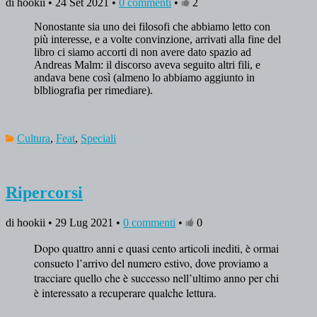
di hookii • 24 Set 2021 •
0 commenti
•
2
Nonostante sia uno dei filosofi che abbiamo letto con
più interesse, e a volte convinzione, arrivati alla fine del
libro ci siamo accorti di non avere dato spazio ad
Andreas Malm: il discorso aveva seguito altri fili, e
andava bene così (almeno lo abbiamo aggiunto in
blbliografia per rimediare).
Cultura
,
Feat
,
Speciali
Ripercorsi
di hookii • 29 Lug 2021 •
0 commenti
•
0
Dopo quattro anni e quasi cento articoli inediti, è ormai
consueto l’arrivo del numero estivo, dove proviamo a
tracciare quello che è successo nell’ultimo anno per chi
è interessato a recuperare qualche lettura.