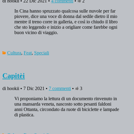
di hookii • 22 Dic 2021 •
4 commenti
•
2
In Cina hanno spruzzato qualcosa sulle nuvole per far
piovere, dice una voce di donna dal sedile dietro il mio
mentre il treno corre in galleria, e così io chiudo il libro
che sto leggendo e inizio a origliare come farebbe ogni
buon vicino di viaggio.
Cultura
,
Feat
,
Speciali
Capitèi
di hookii • 7 Dic 2021 •
7 commenti
•
3
Vi proponiamo la lettura di un documento rinvenuto in
una mansarda veneta, nascosto sotto pesanti faldoni
anni Ottanta, circondato da ruote di biciclette e lampade
di plastica.