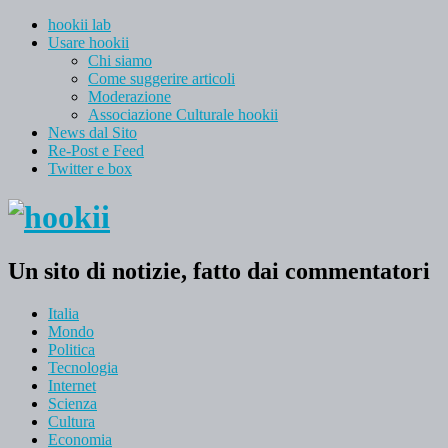
hookii lab
Usare hookii
Chi siamo
Come suggerire articoli
Moderazione
Associazione Culturale hookii
News dal Sito
Re-Post e Feed
Twitter e box
Un sito di notizie, fatto dai commentatori
Italia
Mondo
Politica
Tecnologia
Internet
Scienza
Cultura
Economia