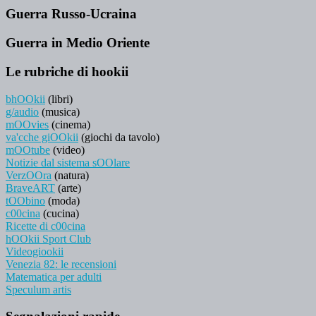
Guerra Russo-Ucraina
Guerra in Medio Oriente
Le rubriche di hookii
bhOOkii
(libri)
g/audio
(musica)
mOOvies
(cinema)
va'cche giOOkii
(giochi da tavolo)
mOOtube
(video)
Notizie dal sistema sOOlare
VerzOOra
(natura)
BraveART
(arte)
tOObino
(moda)
c00cina
(cucina)
Ricette di c00cina
hOOkii Sport Club
Videogiookii
Venezia 82: le recensioni
Matematica per adulti
Speculum artis